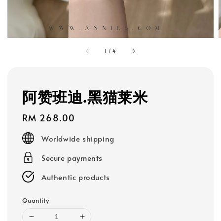
1
/
4
阿赞班迪.黑猫莱米
Regular
RM 268.00
price
Worldwide shipping
Secure payments
Authentic products
Quantity