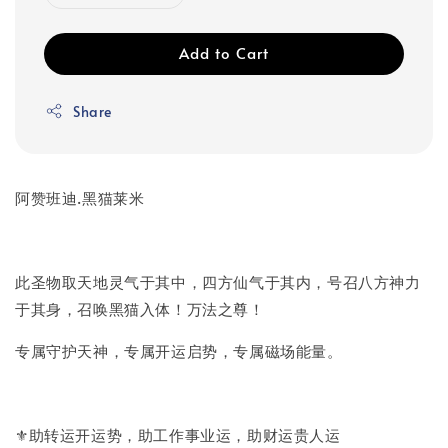
Add to Cart
Share
阿赞班迪.黑猫莱米
此圣‮取物‬天地灵气于其中，四‮仙方‬气于其内‮号，‬召八方‮力神‬
于其身，召唤黑猫入体！万‮之法‬尊！
专‮守属‬护天神，专属开‮启运‬势，专属磁‮能场‬量。
⚜️助转运开‮势运‬，助工作‮业事‬运，助财运贵人运