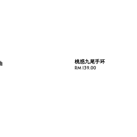
桃惑九尾手环
油
Regular
RM 139.00
price