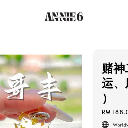
赌神
运、
）
Regular
RM 188.
price
Worldw