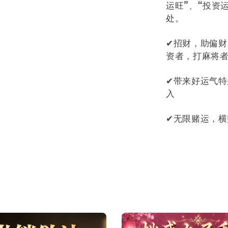
运旺”、“投资
处。
✔
招财，助偏财
资者，打麻将
✔
带来好运气特
入
✔
无限赌运，横