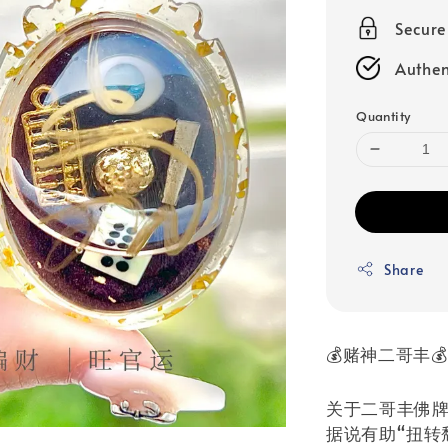
Secur
Authen
Quantity
Share
💰
赌神二哥丰
💰
关于二哥丰佛
据说有助“扭转