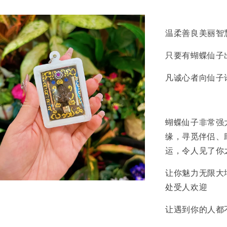
温柔善良‬美丽智
只要有蝴蝶仙子出
凡诚心者‬向仙子
蝴蝶仙子非常强
缘，寻觅伴侣、
运，令人见了你
让你魅力无限大
处受人欢迎
让遇到你的人都