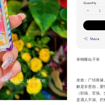
Quantity
Share
🦋蝴蝶仙子🦋
攻效‬：广结善缘
解是非恩怨，爱恨
（职场、官场、
是遇人‬不淑、烂