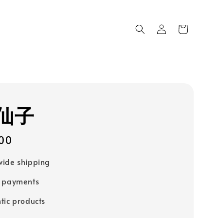
仙子
00
ide shipping
e payments
tic products