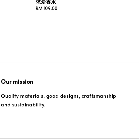
求爱香水
Regular
RM 109.00
price
Our mission
Quality materials, good designs, craftsmanship
and sustainability.