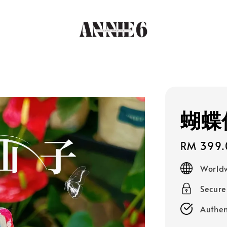
蝴蝶
Regular
RM 399.
price
Worldw
Secur
Authen