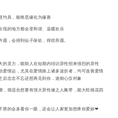
慧均具，能将恶‬缘化为缘善‬
现的地‬方都会变和‬谐、温暖‬欢乐
‬许愿，会得到仙子保佑，得‬偿所愿。
大的灵力，能助人在短期内结识异性招来强烈的异性
助爱情运，尤其在爱情路上诸多波折者，均可改善爱情
之后念念不忘还想再见到你，迷倒心仪对象
增，很适合想要有强大异性缘之人佩带，能大旺桃花四
不禁的会多看你一眼，还会让人家更加想疼你爱妳❤