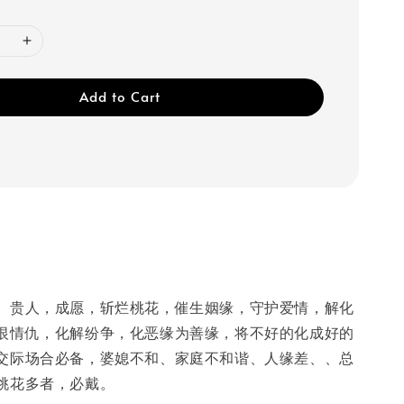
Add to Cart
、贵人‬，成愿，斩烂‬桃花，催生‬姻缘，守护爱情，解化
情仇，化‬解纷争，‬化恶缘为‬善缘，将不好的化成‬好的
交际场‬合必备，婆媳‬不和、家庭不和谐、人缘差、、总
桃花‬多者，必戴。