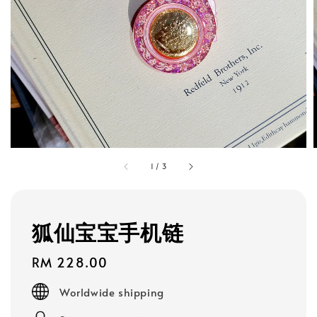
1
/
3
狐仙宝宝手机链
Regular
RM 228.00
price
Worldwide shipping