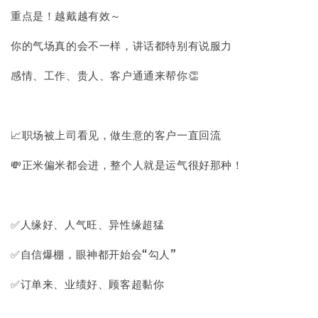
重点是！越戴越有效～
你的气场真的会不一样，讲话都特别有说服力
感情、工作、贵人、客户通通来帮你👏
📈职场被上司看见，做生意的客户一直回流
💸正米偏米都会进，整个人就是运气很好那种！
✅人缘好、人气旺、异性缘超猛
✅自信爆棚，眼神都开始会“勾人”
✅订单来、业绩好、顾客超黏你