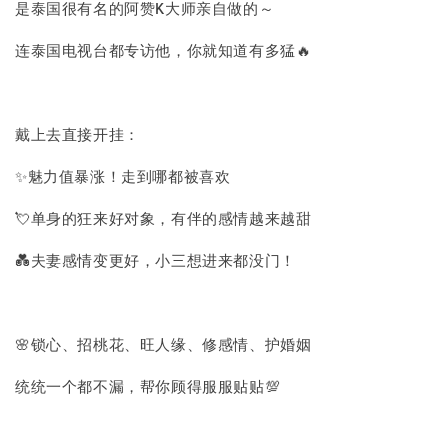
是泰国很有名的阿赞K大师亲自做的～
连泰国电视台都专访他，你就知道有多猛🔥
戴上去直接开挂：
✨魅力值暴涨！走到哪都被喜欢
💘单身的狂来好对象，有伴的感情越来越甜
💑夫妻感情变更好，小三想进来都没门！
🌸锁心、招桃花、旺人缘、修感情、护婚姻
统统一个都不漏，帮你顾得服服贴贴💯