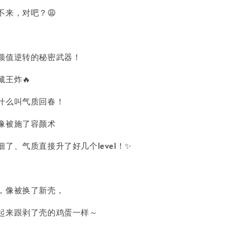
不来，对吧？😩
颜值逆转的秘密武器！
王炸🔥
什么叫气质回春！
像被施了容颜术
了、气质直接升了好几个level！✨
，像被换了新壳，
起来跟剥了壳的鸡蛋一样～