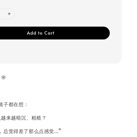
Add to Cart
🌸
镜子都在想：
么越来越暗沉、粗糙？
，总觉得差了那么点感觉…”