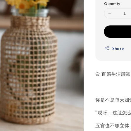
Quantity
Share
🌸 百媚生洁颜露 
你是不是每天照
“哎呀，这脸怎
五官也不够立体