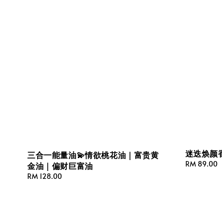
迷迭焕颜
三合一能量油💫情欲桃花油｜富贵黄
Regular
RM 89.00
金油｜偏财巨富油
price
Regular
RM 128.00
price