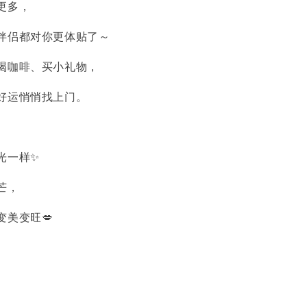
更多，
伴侣都对你更体贴了～
喝咖啡、买小礼物，
好运悄悄找上门。
光一样✨
芒，
变美变旺💋