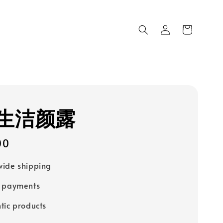
生洁颜露
00
ide shipping
e payments
tic products