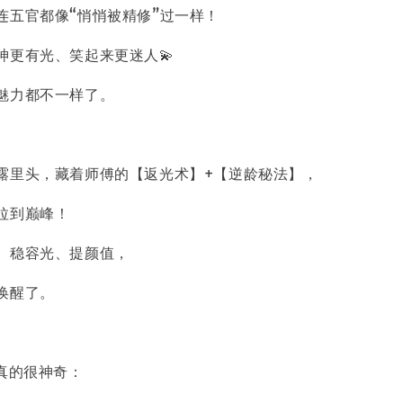
连五官都像“悄悄被精修”过一样！
神更有光、笑起来更迷人💫
魅力都不一样了。
露里头，藏着师傅的【返光术】+【逆龄秘法】，
拉到巅峰！
、稳容光、提颜值，
唤醒了。
化真的很神奇：