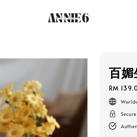
百媚
Regular
RM 139.
price
Worldw
Secur
Authen