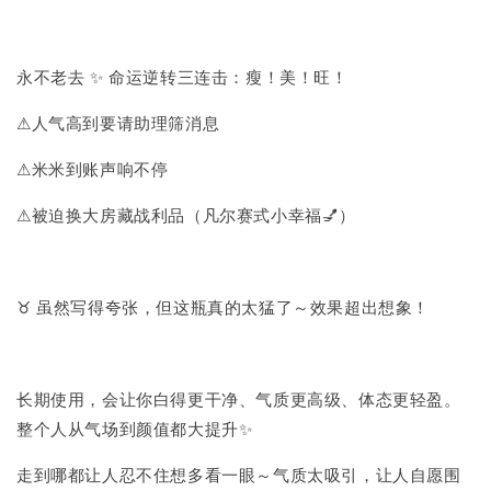
永不老去 ✨ 命运逆转三连击：瘦！美！旺！
⚠人气高到要请助理筛消息
⚠米米到账声响不停
⚠被迫换大房藏战利品（凡尔赛式小幸福💅）
♉ 虽然写得夸张，但这瓶真的太猛了～效果超出想象！
长期使用，会让你白得更干净、气质更高级、体态更轻盈。
整个人从气场到颜值都大提升✨
走到哪都让人忍不住想多看一眼～气质太吸引，让人自愿围