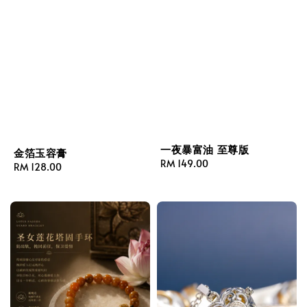
一夜暴富油 至尊版
金箔玉容膏
Regular
RM 149.00
Regular
RM 128.00
price
price