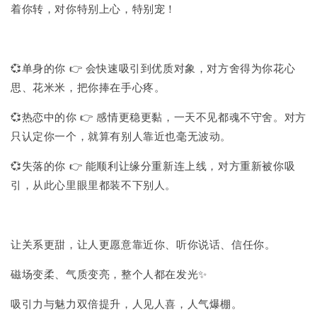
着你转，对你特别上心，特别宠！
💞单身的你 👉 会快速吸引到优质对象，对方舍得为你花心
思、花米米，把你捧在手心疼。
💞热恋中的你 👉 感情更稳更黏，一天不见都魂不守舍。对方
只认定你一个，就算有别人靠近也毫无波动。
💞失落的你 👉 能顺利让缘分重新连上线，对方重新被你吸
引，从此心里眼里都装不下别人。
让关系更甜，让人更愿意靠近你、听你说话、信任你。
磁场变柔、气质变亮，整个人都在发光✨
吸引力与魅力双倍提升，人见人喜，人气爆棚。