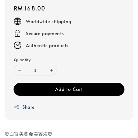
Regular
RM 168.00
price
Worldwide shipping
Secure payments
Authentic products
Quantity
Add to Cart
Share
🌸白富美黄金美容液🌸