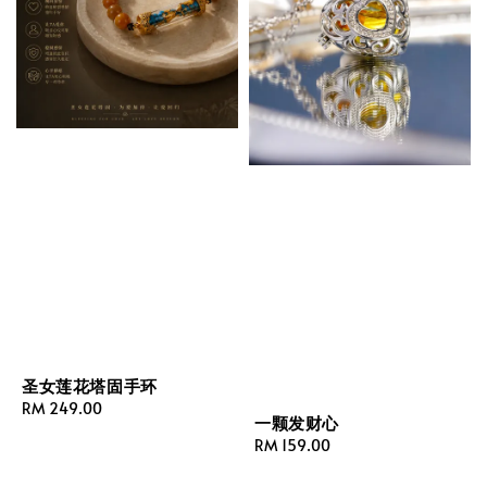
圣女莲花塔固手环
Regular
RM 249.00
一颗发财心
price
Regular
RM 159.00
price